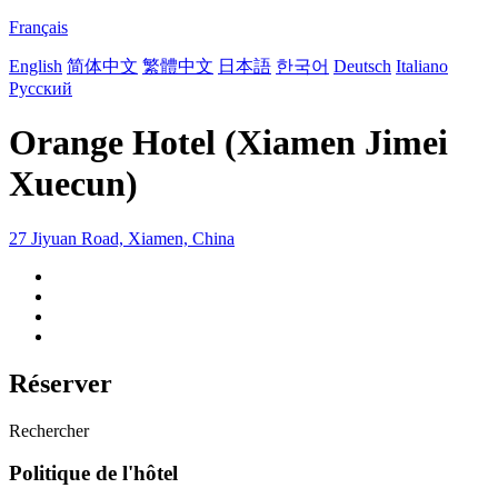
Français
English
简体中文
繁體中文
日本語
한국어
Deutsch
Italiano
Русский
Orange Hotel (Xiamen Jimei
Xuecun)
27 Jiyuan Road, Xiamen, China
Réserver
Rechercher
Politique de l'hôtel